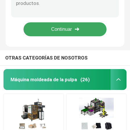
Máquina de moldeado de pasta de bagaje Máquina eléctrica de embalaje de bagaje
Máquina para moldear la pulpa de papel Máquina para hacer placas de bagaje
bandeja del papel que hace la máquina
Máquina de moldeo de pasta de pasta de papel personalizada Equipo para procesar papel
Máquina para hacer bandejas de pasta de paquetes de alimentos Para bandejas de huevos Cajas / bandejas de frutas
Máquina de bandejas para tazas de café
Máquina de fabricación de bandejas de papel personalizadas de larga duración para bandejas de huevo Cajas
bandeja de la fruta que hace la máquina
OTRAS CATEGORÍAS DE NOSOTROS
Máquina para hacer botellas de papel
Máquina moldeada de la pulpa
(26)
Máquina para hacer bandejas de guardería
Máquina de fabricación de cartón del huevo
Máquina para hacer cajas de huevos