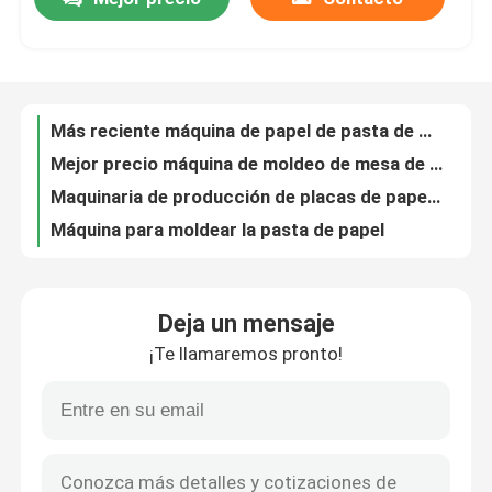
Más reciente máquina de papel de pasta de mesa biodegradable máquina de hacer la caja de almuerzo
Mejor precio máquina de moldeo de mesa de pasta de papel caja de almuerzo de fabricación de la máquina
Visita a la fábrica
Maquinaria de producción de placas de papel de caña de azúcar
Máquina para moldear la pasta de papel
Máquina automática para hacer utensilios de mesa de equipaje Máquina para hacer cuencos de papel desechables
Control de Calidad
Máquina de moldeo de pasta de pasta de caña de azúcar
Fabricantes de máquinas de moldeado automático de celulosa
Contacto
Máquina para hacer utensilios de mesa desechables de caña de azúcar / línea de máquina para hacer placas de pulpa
Máquina de moldeo de fibras de celulosa de trituración de pasta de papel
Solicitar una cotización
Máquina de embalaje de celulosa moldeada
Deja un mensaje
Máquina de fabricación de placas de pasta de papel biodegradable
Máquina moldeada de la pulpa
¡Te llamaremos pronto!
Máquina de moldeado de pasta de pasta de placas de placas de placas de placas de placas de placas de placas de placas de placas de placas de placas de placas de placas de placas de placas de placas de placas de placas de placas de placas de placas de placas de placas de placas de placas de placas de placas de placas de placas de placas de placas de placas de placas de placas de placas de placas de placas de placas de placas de placas de placas de placas de placas de placas de placas de placas de
Máquina de moldeado de pasta de pasta rápida para embalaje automático para la industria
Reduzca la máquina del vajilla a pulpa que moldea
Máquina de elaboración de pasta de caña de azúcar para la industria Máquina de moldear bandejas de pasta de azúcar
Fabricantes de máquinas de moldeado de pasta de pasta de trays
Máquina de moldear de la pulpa del bagazo