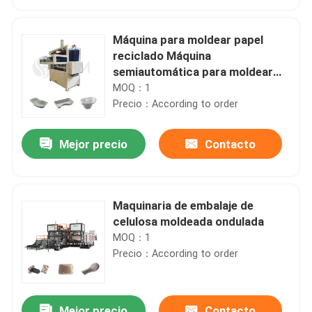
Máquina para moldear papel
reciclado Máquina
semiautomática para moldear
celulosa
MOQ：1
Precio：According to order
Mejor precio
Contacto
Maquinaria de embalaje de
Inicio
celulosa moldeada ondulada
MOQ：1
Precio：According to order
Productos
Sobre nosotros
Mejor precio
Contacto