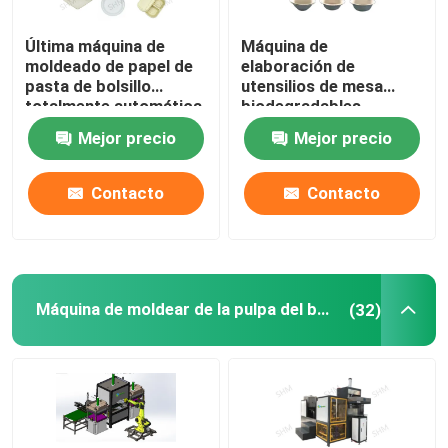
Última máquina de
Máquina de
moldeado de papel de
elaboración de
pasta de bolsillo
utensilios de mesa
totalmente automática
biodegradables
Máquina de
Mejor precio
Mejor precio
termoformado de
pulpa de papel
Contacto
Contacto
Máquina de moldear de la pulpa del bagazo
(32)