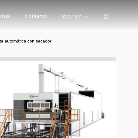
tros
Contacto
Spanish
te automática con secador