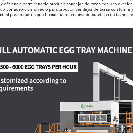
 y eficiencia.permitiéndole producir bandejas de tazas con una excelen
o por adsorción al vacío para producir bandejas de tazas con forma y
ideal para aquellos que buscan una máquina de bandejas de tazas confi