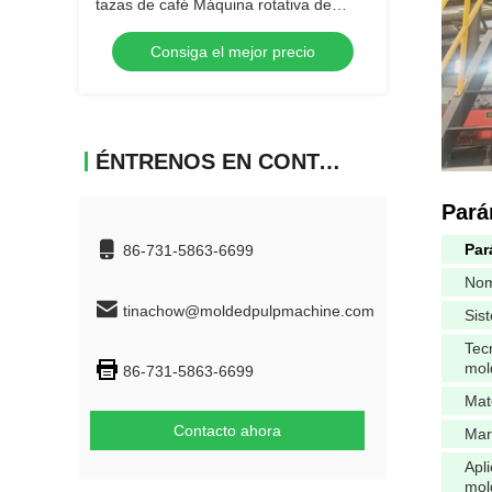
tazas de café Máquina rotativa de
moldeo de celulosa
Consiga el mejor precio
ÉNTRENOS EN CONTACTO CON
Pará
Par
86-731-5863-6699
No
tinachow@moldedpulpmachine.com
Sis
Tec
mol
86-731-5863-6699
Mat
Contacto ahora
Mar
Apl
mol