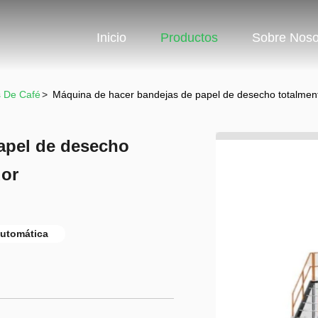
Inicio
Productos
Sobre Noso
 De Café
>
Máquina de hacer bandejas de papel de desecho totalmen
apel de desecho
dor
automática