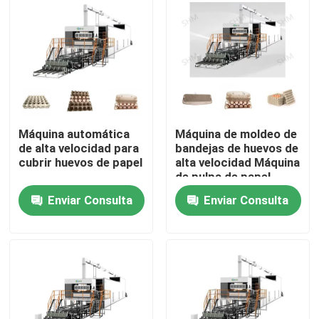
Visita a la fábrica
Control de Calidad
Contacto
Máquina automática
Máquina de moldeo de
de alta velocidad para
bandejas de huevos de
cubrir huevos de papel
alta velocidad Máquina
Solicitar una cotización
de pulpa de papel
Enviar Consulta
Enviar Consulta
Máquina moldeada de la pulpa
Reduzca la máquina del vajilla a pulpa que moldea
Máquina de moldear de la pulpa del bagazo