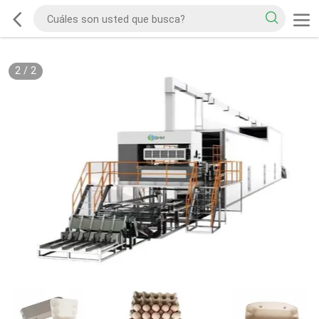
2
/
2