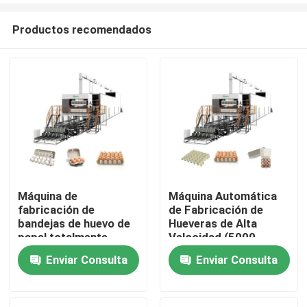
Productos recomendados
Máquina de
Máquina Automática
fabricación de
de Fabricación de
Inicio
bandejas de huevo de
Hueveras de Alta
papel totalmente
Velocidad (5000
automática.
unidades/hora) —
Enviar Consulta
Enviar Consulta
Productos
Línea de Producción
de Pulpa de Papel
Sobre nosotros